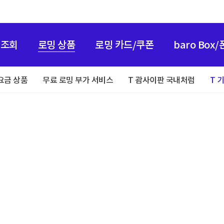
 조회
로밍 상품
로밍 카드/쿠폰
baro Box
요금 상품
무료 로밍 부가 서비스
T 괌사이판 국내처럼
T 기